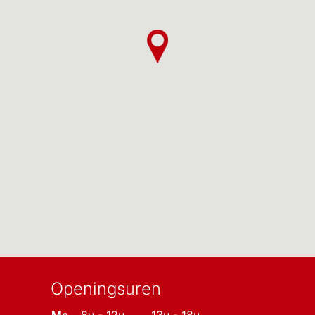
Openingsuren
Ma
8u - 12u
13u - 18u